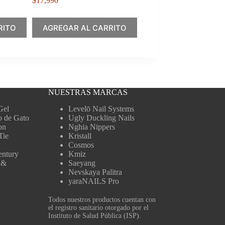
$
17,990
RITO
AGREGAR AL CARRITO
NUESTRAS MARCAS
Gel
Levelō Nail Systems
o de Gato
Ugly Duckling Nails
on
Nghia Nippers
Tie
Kristall
Cosmos
entury
Kmiz
 &
Saeyang
Nevskaya Palitra
yaraNAILS Pro
Todos nuestros productos cuentan con
el registro sanitario otorgado por el
Instituto de Salud Pública (ISP).