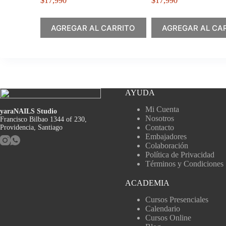
$
17,990
$
17,990
AGREGAR AL CARRITO
AGREGAR AL CA
AYUDA
Mi Cuenta
yaraNAILS Studio
Nosotros
Francisco Bilbao 1344 of 230,
Contacto
Providencia, Santiago
Embajadores
Colaboración
Política de Privacidad
Términos y Condiciones
ACADEMIA
Cursos Presenciales
Calendario
Cursos Online