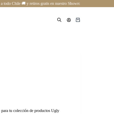
o Chile 🚚 y retiros gratis en nuestro Showroom en Providencia ✨ | Cur
Carro
de
compra
 para tu colección de productos Ugly