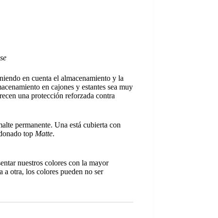
se
eniendo en cuenta el almacenamiento y la
almacenamiento en cajones y estantes sea muy
frecen una protección reforzada contra
malte permanente. Una está cubierta con
ardonado top
Matte
.
sentar nuestros colores con la mayor
a a otra, los colores pueden no ser