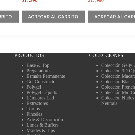
$
17,990
$
17,990
RRITO
AGREGAR AL CARRITO
AGREGAR AL CAR
PRODUCTOS
COLECCIONES
Base & Top
Colección Gelly 
Preparadores
Colección 9D Oj
Esmalte Permanente
Colección Macar
Gel Constructor
Colección Black 
Polygel
Colección French
Polygel Líquido
Colección Mid C
Lámparas Led
Colección Nudes
Extractores
Neutrals
Tornos
Pinceles
Arte & Decoración
Limas & Buffers
Moldes & Tips