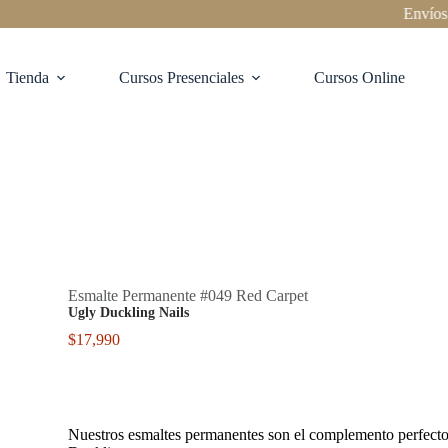
Envíos a tod
Tienda
Cursos Presenciales
Cursos Online
Esmalte Permanente #049 Red Carpet
Ugly Duckling Nails
$
17,990
Nuestros esmaltes permanentes son el complemento perfecto