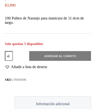
$
3,990
100 Palitos de Naranjo para manicura de 11.4cm de
largo.
Solo quedan 5 disponibles
100
AGREGAR AL CARRITO
Palitos
de
Naranjo
Añadir a lista de deseos
114mm
cantidad
SKU:
INS0006
Información adicional