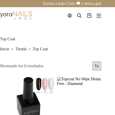
Saltar
Envíos a todo Chile 🚚 y retiros gratis en nu
al
contenido
Carro
de
compra
Top Coat
Inicio
Tienda
Top Coat
Mostrando los 8 resultados