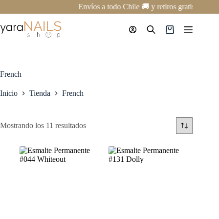
Saltar
Envíos a todo Chile 🚚 y retiros gratis en nue
al
contenido
Carro
de
compra
French
Inicio
Tienda
French
Mostrando los 11 resultados