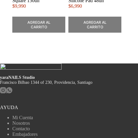
Square 150un
Silicone Pad 48un
$
9,990
$
6,990
AGREGAR AL
AGREGAR AL
CARRITO
CARRITO
yaraNAILS Studio
Francisco Bilbao 1344 of 230, Providencia, Santiago
AYUDA
Mi Cuenta
Nosotros
Contacto
Embajadores