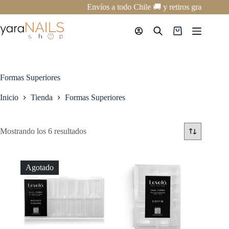
Saltar
Envíos a todo Chile 🚚 y retiros gratis en n
al
contenido
Carro
de
compra
Formas Superiores
Inicio
Tienda
Formas Superiores
Mostrando los 6 resultados
Agotado