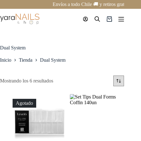
Saltar
Envíos a todo Chile 🚚 y retiros gratis en n
al
contenido
Carro
de
compra
Dual System
Inicio
Tienda
Dual System
Mostrando los 6 resultados
Agotado