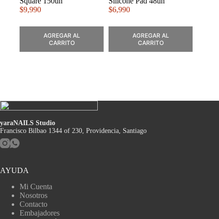
Square 150un
Silicone Pad 48un
$
9,990
$
6,990
AGREGAR AL
AGREGAR AL
CARRITO
CARRITO
yaraNAILS Studio
Francisco Bilbao 1344 of 230, Providencia, Santiago
AYUDA
Mi Cuenta
Nosotros
Contacto
Embajadores