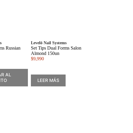
s
Levelō Nail Systems
rms Russian
Set Tips Dual Forms Salon
Almond 150un
$
9,990
R AL
ITO
LEER MÁS