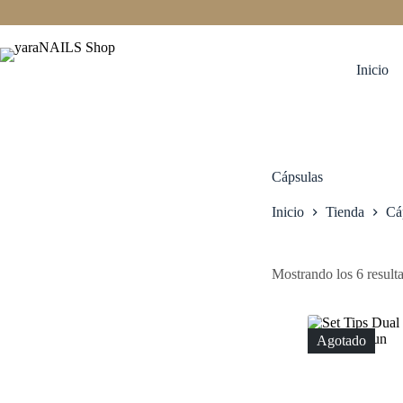
Saltar
al
contenido
Inicio
Cápsulas
Inicio
Tienda
Cá
Mostrando los 6 result
Agotado