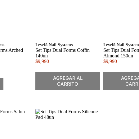
ems
Levelō Nail Systems
Levelō Nail System
orms Arched
Set Tips Dual Forms Coffin
Set Tips Dual Fo
140un
Almond 150un
$
9,990
$
9,990
AGREGAR AL
AGREGA
CARRITO
CARR