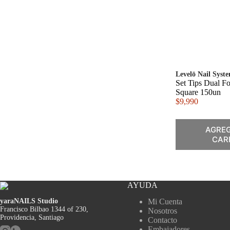
Levelō Nail Syst
Set Tips Dual F
Square 150un
$
9,990
AGREG
CAR
AYUDA
yaraNAILS Studio
Mi Cuenta
Francisco Bilbao 1344 of 230,
Nosotros
Providencia, Santiago
Contacto
Embajadores