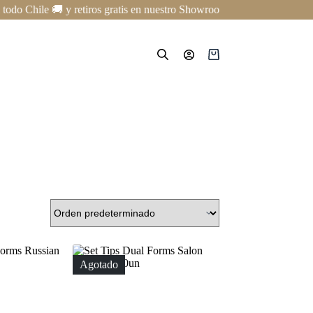
do Chile 🚚 y retiros gratis en nuestro Showroom en Providencia ✨ | Cu
Carro
de
compra
Agotado