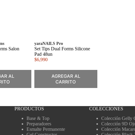
ems
yaraNAILS Pro
orms Salon
Set Tips Dual Forms Silicone
Pad 48un
$
6,990
AR AL
AGREGAR AL
RITO
CARRITO
PRODUCTOS
COLECCIONES
Base & Top
Colección Gelly 
Preparadores
Colección 9D Oj
Esmalte Permanente
Colección Macar
Gel Constructor
Colección Black 