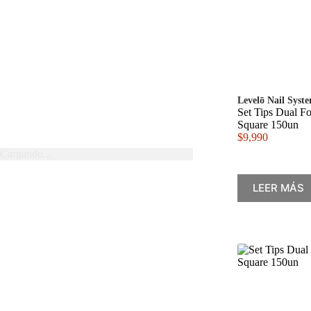
Levelō Nail Syst
Set Tips Dual F
Square 150un
$
9,990
Cargando...
LEER MÁS