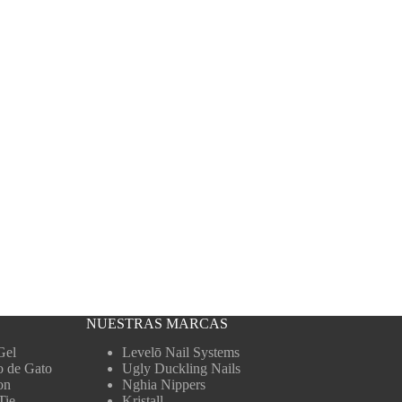
NUESTRAS MARCAS
Gel
Levelō Nail Systems
o de Gato
Ugly Duckling Nails
on
Nghia Nippers
Tie
Kristall