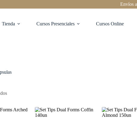
Envíos a to
Tienda
Cursos Presenciales
Cursos Online
psulas
ados