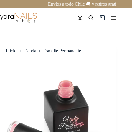
Saltar
Envíos a todo Chile 🚚 y retiros gratis en nu
al
contenido
Carro
de
compra
Inicio
Tienda
Esmalte Permanente