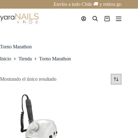
Saltar
Envíos a todo Chile 🚚 y retiros gratis en 
al
contenido
Carro
de
compra
Torno Marathon
Inicio
Tienda
Torno Marathon
Mostrando el único resultado