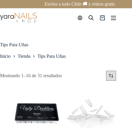
Saltar
Envíos a todo Chile 🚚 y retiros gratis en nuest
al
contenido
Carro
de
compra
Tips Para Uñas
Inicio
Tienda
Tips Para Uñas
Mostrando 1–16 de 31 resultados