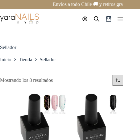
Saltar
Envíos a todo Chile 🚚 y retiros gratis en n
al
contenido
Carro
de
compra
Sellador
Inicio
Tienda
Sellador
Mostrando los 8 resultados