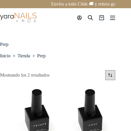
Saltar
Envíos a todo Chile 🚚 y retiros gratis en 
al
contenido
Carro
de
compra
Prep
Inicio
Tienda
Prep
Mostrando los 2 resultados