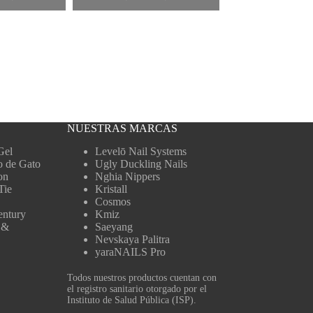
NUESTRAS MARCAS
Gel
Levelō Nail Systems
o de Gato
Ugly Duckling Nails
on
Nghia Nippers
Tie
Kristall
Cosmos
entury
Kmiz
 &
Saeyang
Nevskaya Palitra
yaraNAILS Pro
Todos nuestros productos cuentan con
el registro sanitario otorgado por el
Instituto de Salud Pública (ISP).