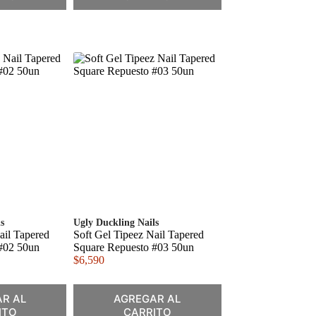
s
Ugly Duckling Nails
ail Tapered
Soft Gel Tipeez Nail Tapered
#02 50un
Square Repuesto #03 50un
$
6,590
R AL
AGREGAR AL
ITO
CARRITO