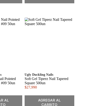
s
Ugly Duckling Nails
ail Pointed
Soft Gel Tipeez Nail Tapered
 #09 50un
Square 500un
$
27,990
R AL
AGREGAR AL
ITO
CARRITO