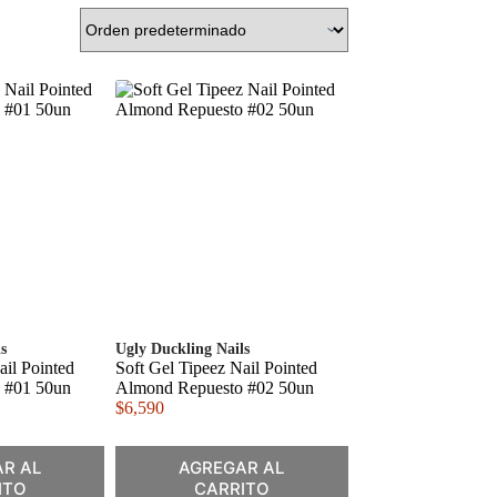
s
Ugly Duckling Nails
ail Pointed
Soft Gel Tipeez Nail Pointed
 #01 50un
Almond Repuesto #02 50un
$
6,590
R AL
AGREGAR AL
ITO
CARRITO