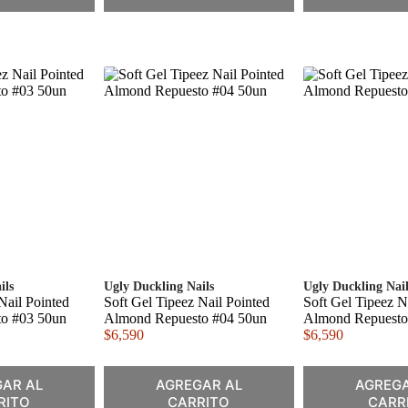
ils
Ugly Duckling Nails
Ugly Duckling Nail
Nail Pointed
Soft Gel Tipeez Nail Pointed
Soft Gel Tipeez N
o #03 50un
Almond Repuesto #04 50un
Almond Repuesto
$
6,590
$
6,590
AR AL
AGREGAR AL
AGREGA
RITO
CARRITO
CARR