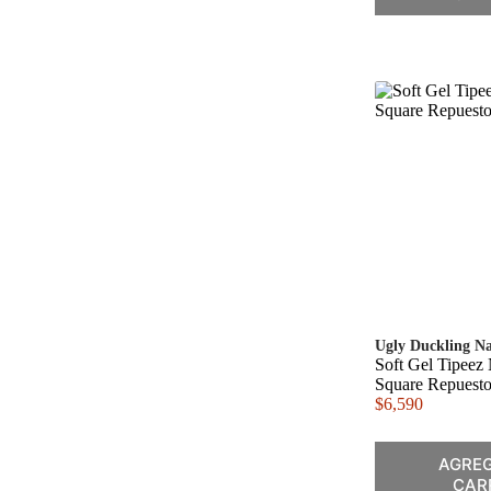
Ugly Duckling Na
Soft Gel Tipeez
Square Repuest
$
6,590
AGREG
CAR