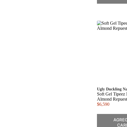
Ugly Duckling Na
Soft Gel Tipeez 
Almond Repuest
$
6,590
AGREG
CAR