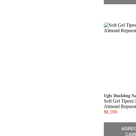
Ugly Duckling Na
Soft Gel Tipeez 
Almond Repuest
$
6,590
AGREG
CAR