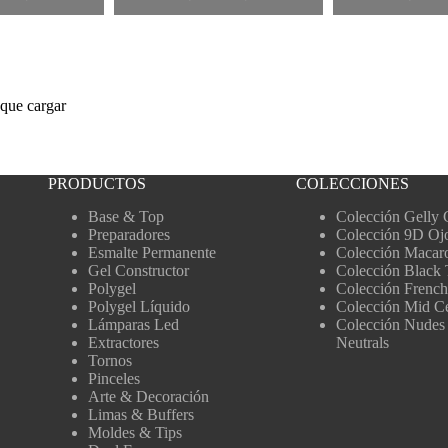
que cargar
PRODUCTOS
COLECCIONES
Base & Top
Colección Gelly 
Preparadores
Colección 9D Oj
Esmalte Permanente
Colección Macar
Gel Constructor
Colección Black 
Polygel
Colección French
Polygel Líquido
Colección Mid C
Lámparas Led
Colección Nudes
Extractores
Neutrals
Tornos
Pinceles
Arte & Decoración
Limas & Buffers
Moldes & Tips