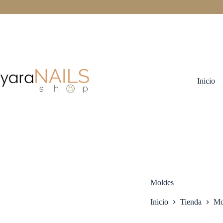
Saltar
al
contenido
Inicio
Moldes
Inicio
Tienda
Mo