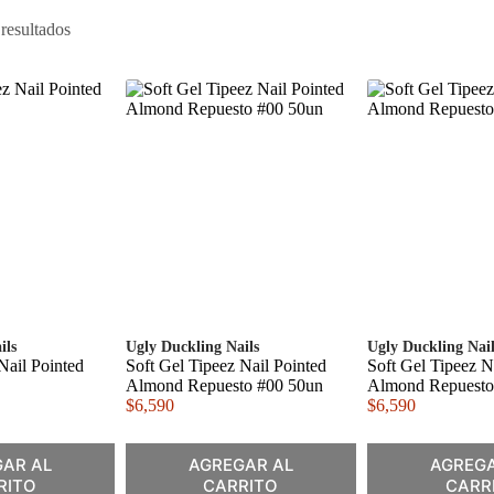
resultados
ils
Ugly Duckling Nails
Ugly Duckling Nail
Nail Pointed
Soft Gel Tipeez Nail Pointed
Soft Gel Tipeez N
Almond Repuesto #00 50un
Almond Repuesto
$
6,590
$
6,590
AR AL
AGREGAR AL
AGREGA
RITO
CARRITO
CARR