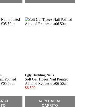
s
Ugly Duckling Nails
ail Pointed
Soft Gel Tipeez Nail Pointed
 #05 50un
Almond Repuesto #06 50un
$
6,590
R AL
AGREGAR AL
ITO
CARRITO