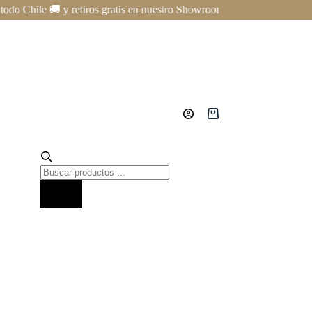
Chile 🚚 y retiros gratis en nuestro Showroom en Providencia ✨ | Curso
Carro
de
compra
Búsqueda
de
productos