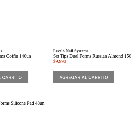
ms
Levelō Nail Systems
rms Coffin 140un
Set Tips Dual Forms Russian Almond 15
$
9,990
L CARRITO
AGREGAR AL CARRITO