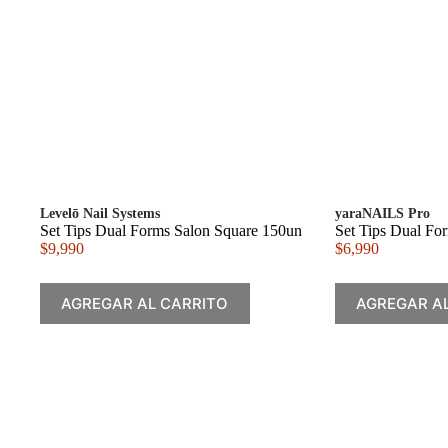
Levelō Nail Systems
yaraNAILS Pro
Set Tips Dual Forms Salon Square 150un
Set Tips Dual Fo
$
9,990
$
6,990
AGREGAR AL CARRITO
AGREGAR A