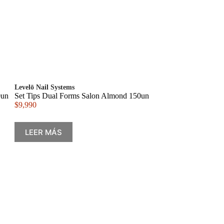
Levelō Nail Systems
0un
Set Tips Dual Forms Salon Almond 150un
$
9,990
LEER MÁS