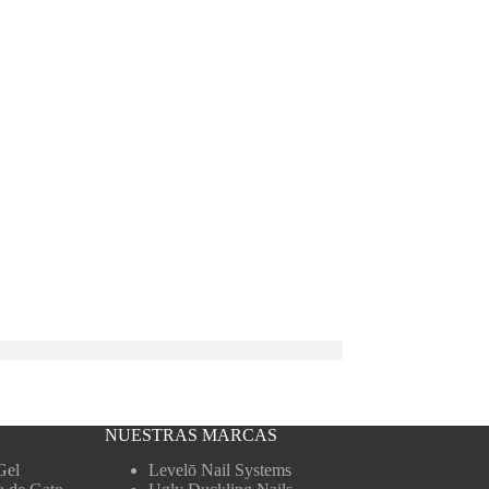
NUESTRAS MARCAS
Gel
Levelō Nail Systems