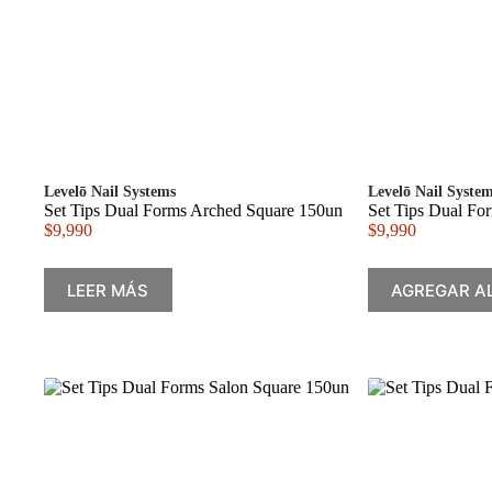
Levelō Nail Systems
Levelō Nail Syste
Set Tips Dual Forms Arched Square 150un
Set Tips Dual Fo
$
9,990
$
9,990
LEER MÁS
AGREGAR A