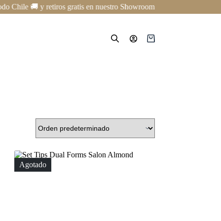
Chile 🚚 y retiros gratis en nuestro Showroom en Providencia ✨ | Curso
Carro
de
compra
Agotado