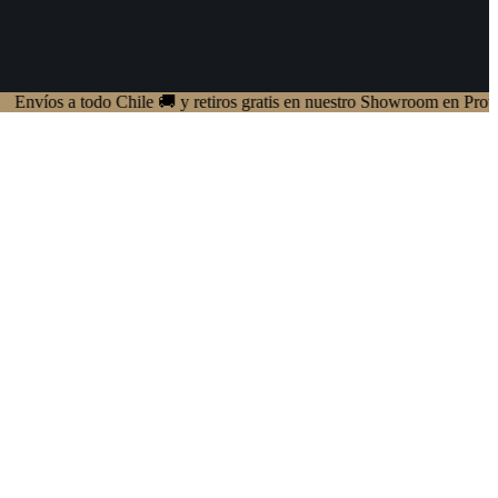
 a todo Chile 🚚 y retiros gratis en nuestro Showroom en Providencia ✨