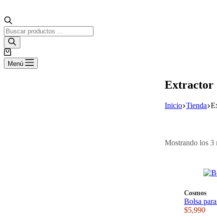
Búsqueda
de
productos
Carro
de
Menú
compra
Extractor
Inicio
Tienda
E
Mostrando los 3 
Cosmos
Bolsa para
$
5,990