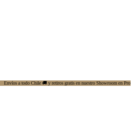
 a todo Chile 🚚 y retiros gratis en nuestro Showroom en Providencia ✨