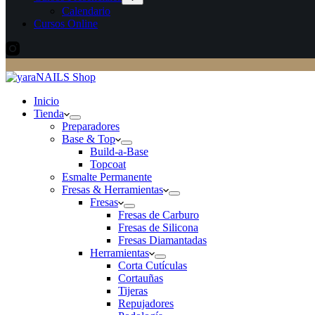
Calendario
Cursos Online
Inicio
Tienda
Preparadores
Base & Top
Build-a-Base
Topcoat
Esmalte Permanente
Fresas & Herramientas
Fresas
Fresas de Carburo
Fresas de Silicona
Fresas Diamantadas
Herramientas
Corta Cutículas
Cortauñas
Tijeras
Repujadores