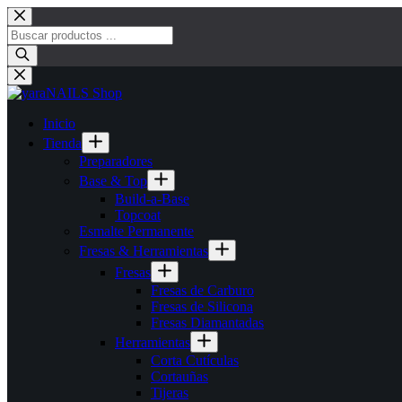
Saltar
al
Búsqueda
contenido
de
productos
Inicio
Tienda
Preparadores
Base & Top
Build-a-Base
Topcoat
Esmalte Permanente
Fresas & Herramientas
Fresas
Fresas de Carburo
Fresas de Silicona
Fresas Diamantadas
Herramientas
Corta Cutículas
Cortauñas
Tijeras