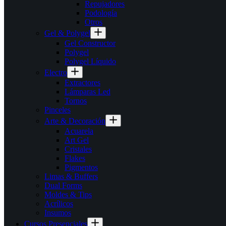
Repujadores
Podología
Otros
Gel & Polygel
Gel Constructor
Polygel
Polygel Líquido
Electro
Extractores
Lámparas Led
Tornos
Pinceles
Arte & Decoración
Acuarela
Art Gel
Cristales
Flakes
Pigmentos
Limas & Buffers
Dual Forms
Moldes & Tips
Acrílicos
Insumos
Cursos Presenciales