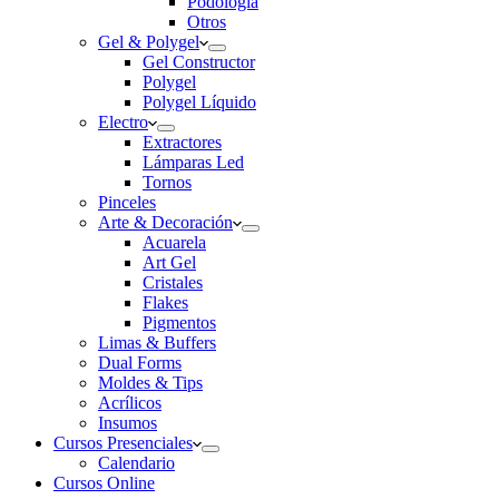
Podología
Otros
Gel & Polygel
Gel Constructor
Polygel
Polygel Líquido
Electro
Extractores
Lámparas Led
Tornos
Pinceles
Arte & Decoración
Acuarela
Art Gel
Cristales
Flakes
Pigmentos
Limas & Buffers
Dual Forms
Moldes & Tips
Acrílicos
Insumos
Cursos Presenciales
Calendario
Cursos Online