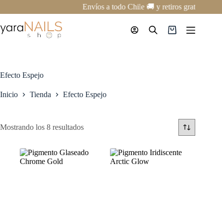
Saltar
Envíos a todo Chile 🚚 y retiros gratis en nu
al
contenido
Carro
de
compra
Efecto Espejo
Inicio
Tienda
Efecto Espejo
Mostrando los 8 resultados