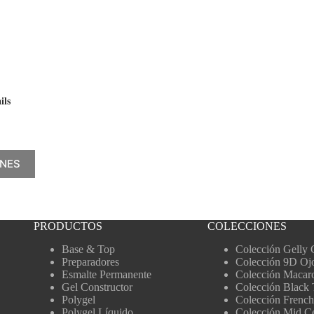
ils
ONES
PRODUCTOS
COLECCIONES
Base & Top
Colección Gelly 
Preparadores
Colección 9D Oj
Esmalte Permanente
Colección Macar
Gel Constructor
Colección Black 
Polygel
Colección French
Polygel Líquido
Colección Mid C