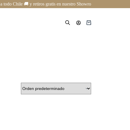
todo Chile 🚚 y retiros gratis en nuestro Showroom en Providencia ✨ | 
Carro
de
compra