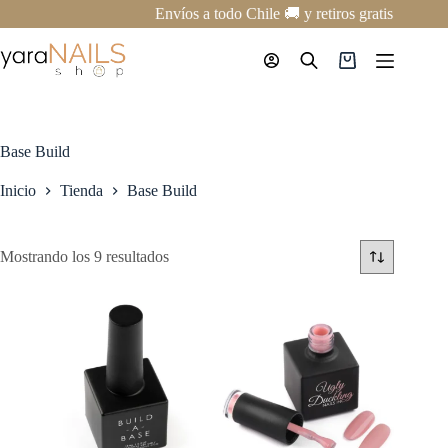
Saltar
Envíos a todo Chile 🚚 y retiros gratis en nues
al
contenido
Carro
de
compra
Base Build
Inicio
Tienda
Base Build
Mostrando los 9 resultados