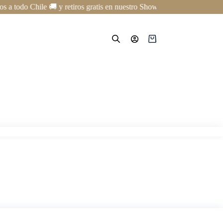
 todo Chile 🚚 y retiros gratis en nuestro Showroom en Providencia ✨ 
Carro
de
compra