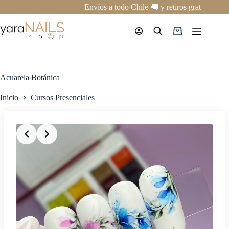
Saltar
Envíos a todo Chile 🚚 y retiros gratis en nu
al
contenido
Carro
de
compra
Acuarela Botánica
Inicio
Cursos Presenciales