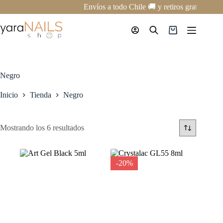
Saltar
Envíos a todo Chile 🚚 y retiros gratis en n
al
contenido
Carro
de
compra
Negro
Inicio
Tienda
Negro
Mostrando los 6 resultados
-20%