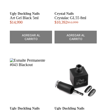
Ugly Duckling Nails
Crystal Nails
Art Gel Black 5ml
Crystalac GL55 8ml
$
14,990
$
10,392
$
12,990
El
El
precio
precio
original
actual
AGREGAR AL
AGREGAR AL
era:
es:
CARRITO
CARRITO
$12,990.
$10,392.
Ugly Duckling Nails
Ugly Duckling Nails