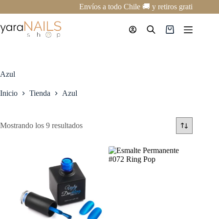
Saltar
Envíos a todo Chile 🚚 y retiros gratis en nue
al
contenido
Carro
de
compra
Azul
Inicio
Tienda
Azul
Mostrando los 9 resultados