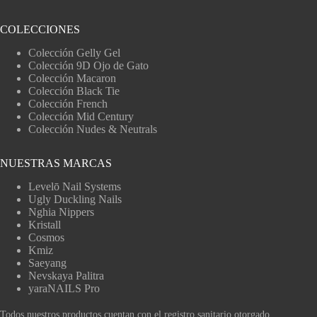
COLECCIONES
Colección Gelly Gel
Colección 9D Ojo de Gato
Colección Macaron
Colección Black Tie
Colección French
Colección Mid Century
Colección Nudes & Neutrals
NUESTRAS MARCAS
Levelō Nail Systems
Ugly Duckling Nails
Nghia Nippers
Kristall
Cosmos
Kmiz
Saeyang
Nevskaya Palitra
yaraNAILS Pro
Todos nuestros productos cuentan con el registro sanitario otorgado