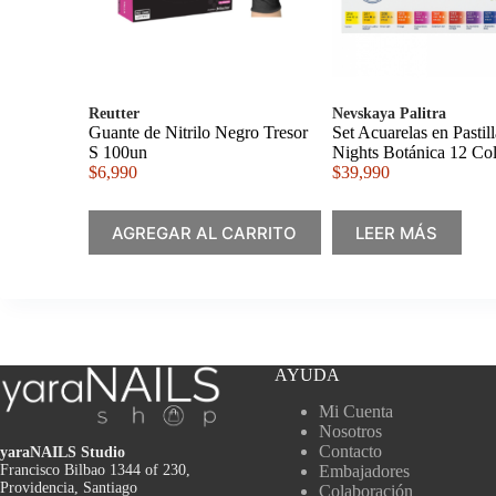
Reutter
Nevskaya Palitra
Guante de Nitrilo Negro Tresor
Set Acuarelas en Pastil
S 100un
Nights Botánica 12 Col
$
6,990
$
39,990
AGREGAR AL CARRITO
LEER MÁS
AYUDA
Mi Cuenta
Nosotros
Contacto
yaraNAILS Studio
Francisco Bilbao 1344 of 230,
Embajadores
Providencia, Santiago
Colaboración