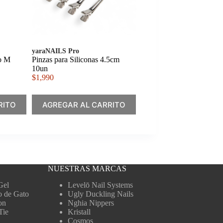
yaraNAILS Pro
co M
Pinzas para Siliconas 4.5cm
10un
$
1,990
RITO
AGREGAR AL CARRITO
NUESTRAS MARCAS
Gel
Levelō Nail Systems
o de Gato
Ugly Duckling Nails
on
Nghia Nippers
Tie
Kristall
Cosmos