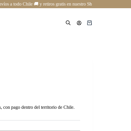
 a todo Chile 🚚 y retiros gratis en nuestro Showroom en Providencia ✨
Carro
de
compra
 con pago dentro del territorio de Chile.