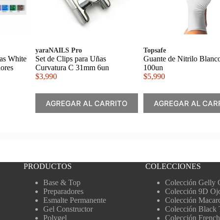
yaraNAILS Pro
Topsafe
las White
Set de Clips para Uñas
Guante de Nitrilo Blan
ores
Curvatura C 31mm 6un
100un
$
3,990
$
5,990
AGREGAR AL CARRITO
AGREGAR AL CAR
PRODUCTOS
COLECCIONES
Base & Top
Colección Gelly 
Preparadores
Colección 9D Oj
Esmalte Permanente
Colección Macar
Gel Constructor
Colección Black 
Polygel
Colección French