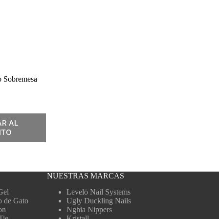
vo Sobremesa
R AL
ITO
NUESTRAS MARCAS
Gel
Levelō Nail Systems
o de Gato
Ugly Duckling Nails
on
Nghia Nippers
Tie
Kristall