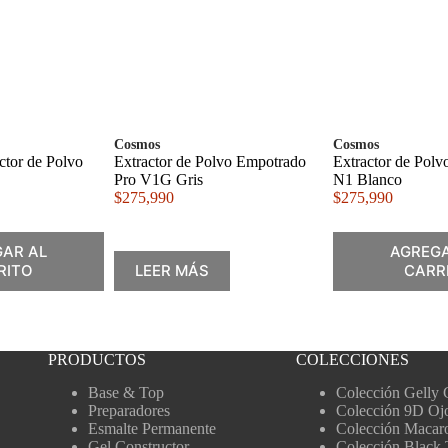
Cosmos
Cosmos
ctor de Polvo
Extractor de Polvo Empotrado
Extractor de Pol
Pro V1G Gris
N1 Blanco
$
275,990
$
275,990
AR AL
AGREGA
RITO
LEER MÁS
CARR
PRODUCTOS
COLECCIONES
Base & Top
Colección Gelly 
Preparadores
Colección 9D Oj
Esmalte Permanente
Colección Macar
Gel Constructor
Colección Black 