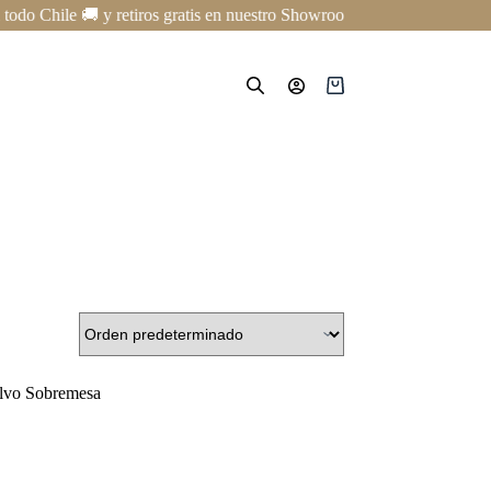
odo Chile 🚚 y retiros gratis en nuestro Showroom en Providencia ✨ | C
Carro
de
compra