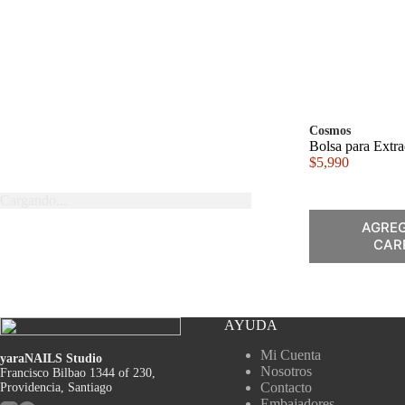
Cosmos
Bolsa para Extra
$
5,990
Cargando...
AGREG
CAR
AYUDA
Mi Cuenta
yaraNAILS Studio
Nosotros
Francisco Bilbao 1344 of 230,
Contacto
Providencia, Santiago
Embajadores