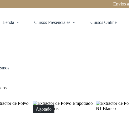
Envíos a t
Tienda
Cursos Presenciales
Cursos Online
smos
ados
Agotado