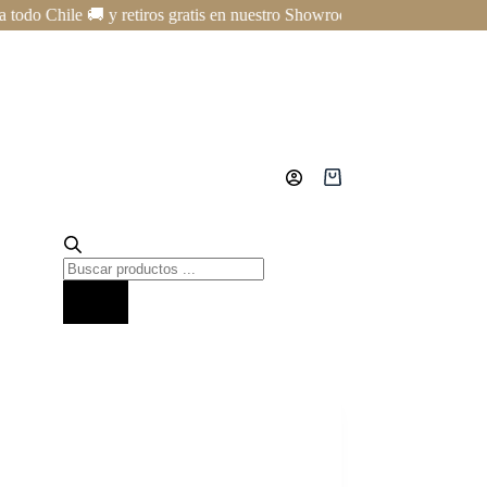
 Chile 🚚 y retiros gratis en nuestro Showroom en Providencia ✨ | Curs
Carro
de
compra
Búsqueda
de
productos