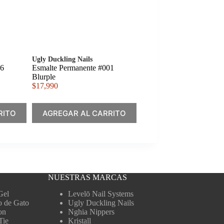
Ugly Duckling Nails
16
Esmalte Permanente #001
Blurple
$
17,990
RITO
AGREGAR AL CARRITO
NUESTRAS MARCAS
Gel
Levelō Nail Systems
o de Gato
Ugly Duckling Nails
on
Nghia Nippers
Tie
Kristall