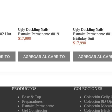
Ugly Duckling Nails
Ugly Duckling Nails
002 Hot
Esmalte Permanente #019
Esmalte Permanente #0
$
17,990
Birthday Suit
$
17,990
RRITO
AGREGAR AL CARRITO
AGREGAR AL CAR
PRODUCTOS
COLECCIONES
Base & Top
Colección Gelly 
Preparadores
Colección 9D Oj
Esmalte Permanente
Colección Macar
Gel Constructor
Colección Black 