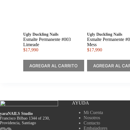
Ugly Duckling Nails
Ugly Duckling Nails
Esmalte Permanente #003
Esmalte Permanente #
Limeade
Mess
$
17,990
$
17,990
AGREGAR AL CARRITO
AGREGAR AL CA
AYUDA
Mi Cuenta
yaraNAILS Studio
Nosotros
Francisco Bilbao 1344 of 230,
Contacto
Providencia, Santiago
Embajadores