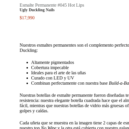
Esmalte Permanente #045 Hot Lips
Ugly Duckling Nails
$
17,990
Nuestros esmaltes permanentes son el complemento perfecto
Duckling:
Altamente pigmentados
Cobertura impecable
Ideales para el arte de las uñas
Curado con LED y UV
Combinan perfectamente con nuestra base
Build-a-Ba
Nuestras botellas de esmalte permanente fueron diseñadas t
resistencia: nuestra elegante botella cuadrada hace que el 
fácil, mientras que nuestras botellas de vidrio más gruesas o
golpes y caídas.
Cada uñeta que se muestra en la imagen tiene 2 capas de es
nuestro top
No Wipe
y la otra está cubierta con nuestro gal