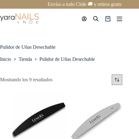
Saltar
Envíos a todo Chile 🚚 y retiros gratis en nues
al
contenido
Carro
de
compra
Pulidor de Uñas Desechable
Inicio
Tienda
Pulidor de Uñas Desechable
Mostrando los 9 resultados