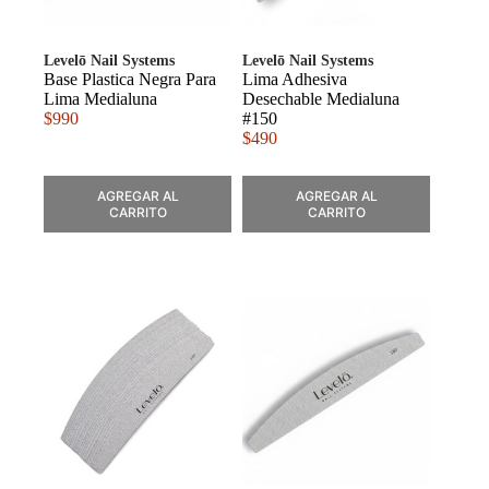
Levelō Nail Systems
Levelō Nail Systems
Base Plastica Negra Para
Lima Adhesiva
Lima Medialuna
Desechable Medialuna
$
990
#150
$
490
AGREGAR AL
AGREGAR AL
CARRITO
CARRITO