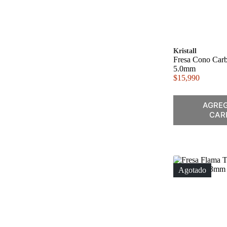
Kristall
Fresa Cono Carb
5.0mm
$
15,990
AGREG
CAR
Agotado