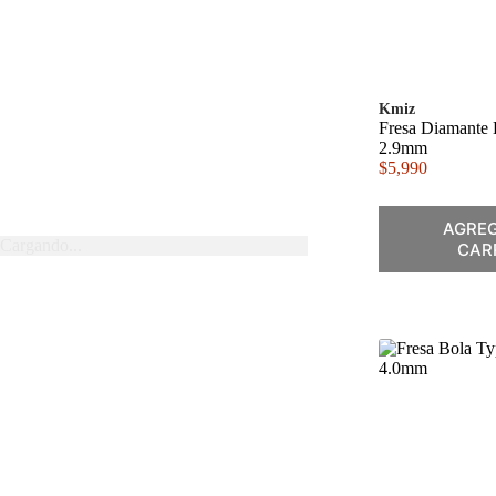
Kmiz
Fresa Diamante 
2.9mm
$
5,990
AGREG
Cargando...
CAR