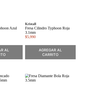
Kristall
yphoon Azul
Fresa Cilindro Typhoon Roja
3.1mm
$
5,990
R AL
AGREGAR AL
ITO
CARRITO