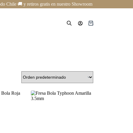
ile 🚚 y retiros gratis en nuestro Showroom en Providencia ✨ | Cursos
Carro
de
compra