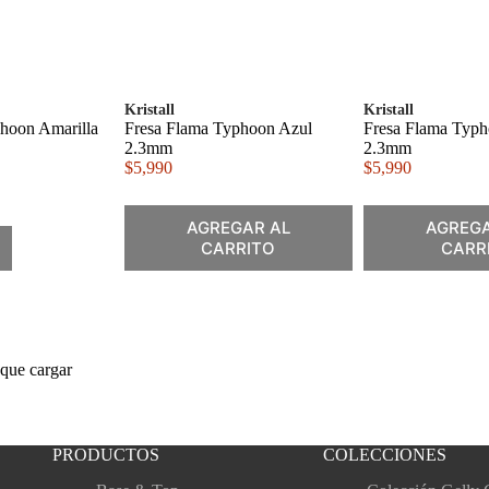
Kristall
Kristall
hoon Amarilla
Fresa Flama Typhoon Azul
Fresa Flama Typh
2.3mm
2.3mm
$
5,990
$
5,990
AGREGAR AL
AGREGA
CARRITO
CARR
que cargar
PRODUCTOS
COLECCIONES