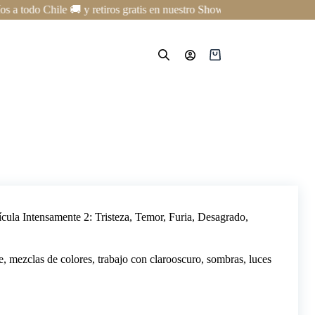
 todo Chile 🚚 y retiros gratis en nuestro Showroom en Providencia ✨ 
Carro
de
compra
ícula Intensamente 2: Tristeza, Temor, Furia, Desagrado,
e, mezclas de colores, trabajo con clarooscuro, sombras, luces