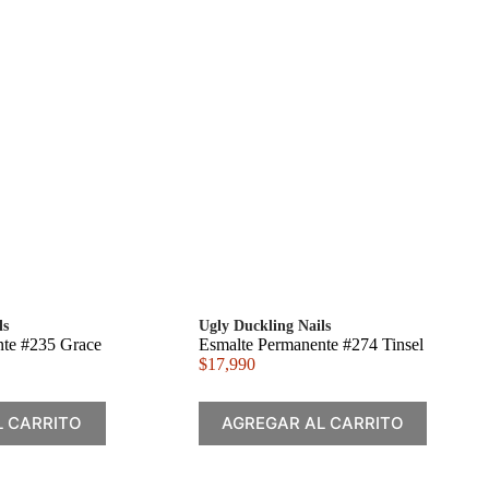
ls
Ugly Duckling Nails
nte #235 Grace
Esmalte Permanente #274 Tinsel
$
17,990
L CARRITO
AGREGAR AL CARRITO