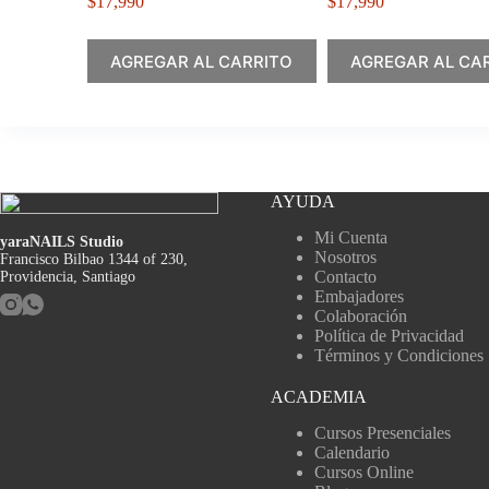
$
17,990
$
17,990
AGREGAR AL CARRITO
AGREGAR AL CA
AYUDA
Mi Cuenta
yaraNAILS Studio
Nosotros
Francisco Bilbao 1344 of 230,
Contacto
Providencia, Santiago
Embajadores
Colaboración
Política de Privacidad
Términos y Condiciones
ACADEMIA
Cursos Presenciales
Calendario
Cursos Online