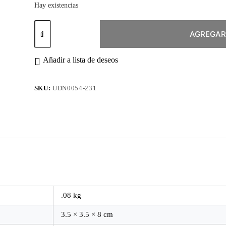
Hay existencias
Esmalte
Permanente
AGREGAR
#231
Marilyn
cantidad
Añadir a lista de deseos
SKU:
UDN0054-231
.08 kg
3.5 × 3.5 × 8 cm