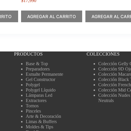
$
17,990
RRITO
AGREGAR AL CARRITO
AGREGAR AL CAR
PRODUCTOS
COLECCIONES
Base & Top
Colección Gelly 
Preparadores
Colección 9D Oj
Esmalte Permanente
Colección Macar
Gel Constructor
Colección Black 
Polygel
Colección French
Polygel Líquido
Colección Mid C
Lámparas Led
Colección Nudes
Extractores
Neutrals
Tornos
Pinceles
Arte & Decoración
Limas & Buffers
Moldes & Tips