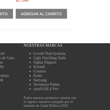
$
17,990
RITO
AGREGAR AL CARRITO
NUESTRAS MARCAS
Gel
Levelō Nail Systems
o de Gato
Ugly Duckling Nails
on
Nghia Nippers
Tie
Kristall
Cosmos
entury
Kmiz
 &
Saeyang
Nevskaya Palitra
yaraNAILS Pro
Todos nuestros productos cuentan con
el registro sanitario otorgado por el
Instituto de Salud Pública (ISP).