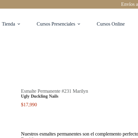
Envíos a todo 
Tienda
Cursos Presenciales
Cursos Online
Esmalte Permanente #231 Marilyn
Ugly Duckling Nails
$
17,990
Nuestros esmaltes permanentes son el complemento perfecto