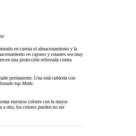
se
eniendo en cuenta el almacenamiento y la
almacenamiento en cajones y estantes sea muy
frecen una protección reforzada contra
malte permanente. Una está cubierta con
ardonado top
Matte
.
sentar nuestros colores con la mayor
a a otra, los colores pueden no ser