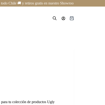
Chile 🚚 y retiros gratis en nuestro Showroom en Providencia ✨ | Curs
Carro
de
compra
 para tu colección de productos Ugly