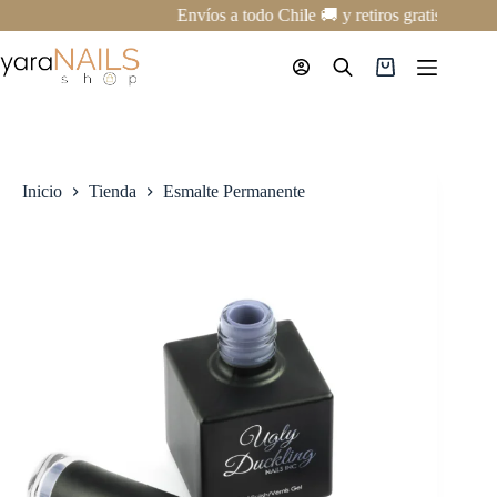
Saltar
Envíos a todo Chile 🚚 y retiros gratis en nue
al
contenido
Carro
de
compra
Inicio
Tienda
Esmalte Permanente