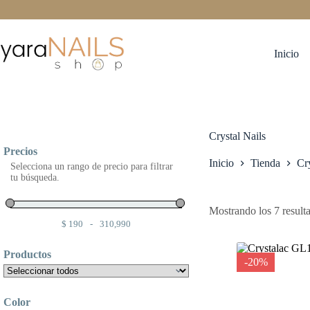
Saltar
al
contenido
Inicio
Crystal Nails
Precios
Inicio
Tienda
Cr
Selecciona un rango de precio para filtrar
tu búsqueda.
Mostrando los 7 result
$
190
-
310,990
Minimum Price
Maximum Price
Productos
-20%
Color