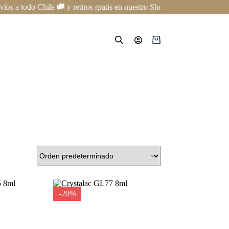
 a todo Chile 🚚 y retiros gratis en nuestro Showroom en Providencia 
Carro
de
compra
-20%