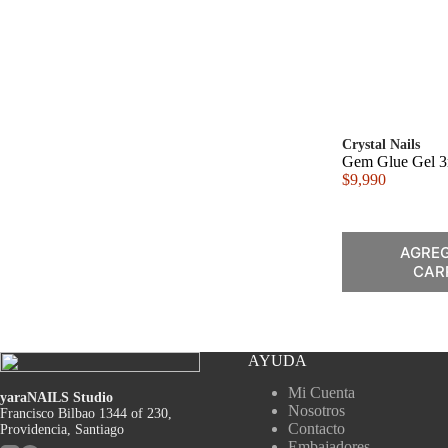
Crystal Nails
Gem Glue Gel 
$
9,990
AGREG
CAR
AYUDA
Mi Cuenta
yaraNAILS Studio
Nosotros
Francisco Bilbao 1344 of 230,
Contacto
Providencia, Santiago
Embajadores