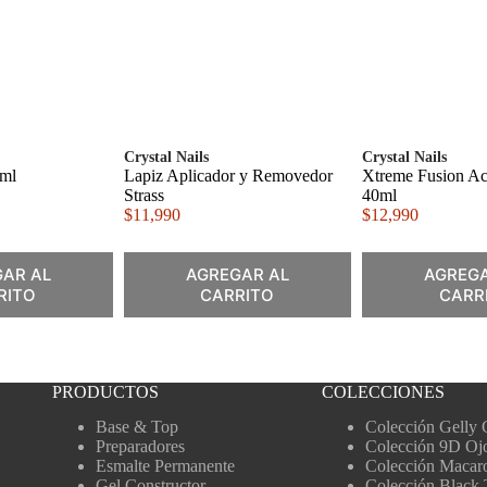
Crystal Nails
Crystal Nails
3ml
Lapiz Aplicador y Removedor
Xtreme Fusion Ac
Strass
40ml
$
11,990
$
12,990
AR AL
AGREGAR AL
AGREGA
RITO
CARRITO
CARR
PRODUCTOS
COLECCIONES
Base & Top
Colección Gelly 
Preparadores
Colección 9D Oj
Esmalte Permanente
Colección Macar
Gel Constructor
Colección Black 