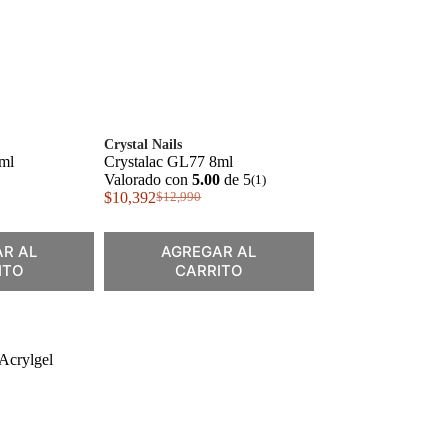
Crystal Nails
ml
Crystalac GL77 8ml
Valorado con
5.00
de 5
(1)
$
10,392
$
12,990
El
El
precio
precio
original
actual
R AL
AGREGAR AL
era:
es:
ITO
CARRITO
$12,990.
$10,392.