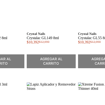
Crystal Nails
Crystal Nails
2 8ml
Crystalac GL149 8ml
Crystalac GL55 8
$
10,392
$
10,392
$
12,990
$
12,990
El
El
El
El
precio
precio
precio
precio
original
actual
original
actual
era:
es:
era:
es:
AR AL
AGREGAR AL
AGREGA
$12,990.
$10,392.
$12,990.
$10,392.
RITO
CARRITO
CARR