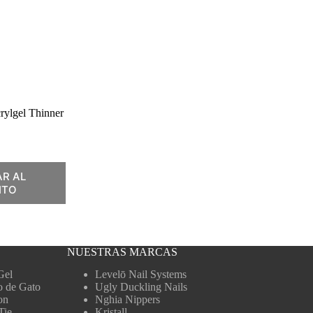
rylgel Thinner
R AL
ITO
NUESTRAS MARCAS
Gel
Levelō Nail Systems
o de Gato
Ugly Duckling Nails
on
Nghia Nippers
Tie
Kristall