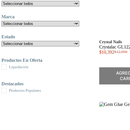
Marca
Estado
Crystal Nails
Crystalac GL12
$
10,392
$
12,990
El
El
precio
precio
Productos En Oferta
original
actual
Liquidación
era:
es:
AGREG
$12,990.
$10,392.
CAR
Destacados
Productos Populares