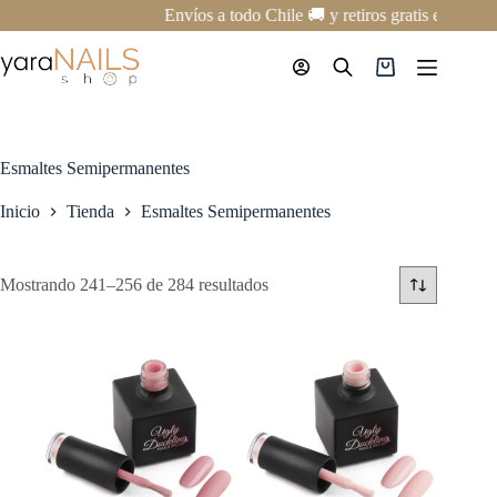
Saltar
Envíos a todo Chile 🚚 y retiros gratis en nuest
al
contenido
Carro
de
compra
Esmaltes Semipermanentes
Inicio
Tienda
Esmaltes Semipermanentes
Mostrando 241–256 de 284 resultados